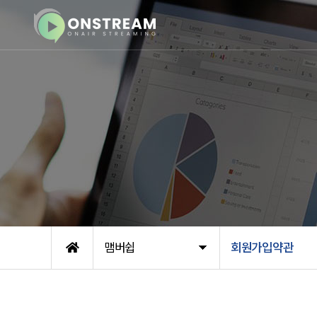
맴버쉽
회원가입약관