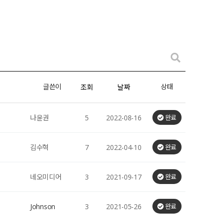
글쓴이
상태
조회
날짜
나윤권
5
2022-08-16
완료
김수혁
7
2022-04-10
완료
네오미디어
3
2021-09-17
완료
Johnson
3
2021-05-26
완료